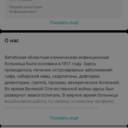
Первая категория
Инфекционист
Показать ещё
О нас
Витебская областная клиническая инфекционная
больница была основана в 1917 году. Здесь
проводилось лечение острозаразных заболеваний:
тифа, сибирской язвы, скарлатины, дифтерии,
дизентерии, гриппа, проказы, венерических болезней.
Во время Великой Отечественной войны здесь был
развернут эвакогоспиталь. В мирное время больница
возобновила работу по своему основному профилю.
Сотрудники больницы принимали участие в
ликвидации эпидемий скарлатины в 1948 году и
Показать ещё
дифтерии – в 1950 году.